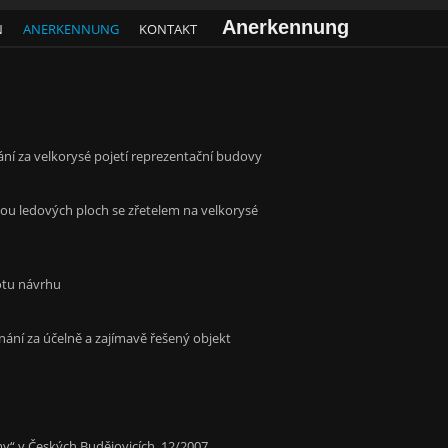
Anerkennung
N
ANERKENNUNG
KONTAKT
í za velkorysé pojetí reprezentační budovy
vou ledových ploch se zřetelem na velkorysé
otu návrhu
ání za účelně a zajímavě řešený objekt
my“ v Českých Budějovicích, 12/2007