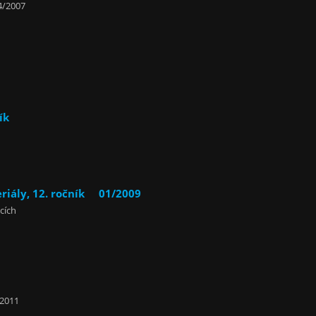
4/2007
ík
riály, 12. ročník 01/2009
cích
/2011