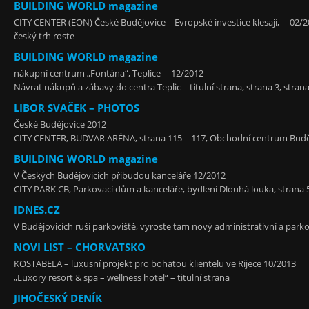
BUILDING WORLD magazine
CITY CENTER (EON) České Budějovice – Evropské investice klesají, 02/
český trh roste
BUILDING WORLD magazine
nákupní centrum „Fontána“, Teplice 12/2012
Návrat nákupů a zábavy do centra Teplic – titulní strana, strana 3, stran
LIBOR SVAČEK – PHOTOS
České Budějovice 2012
CITY CENTER, BUDVAR ARÉNA, strana 115 – 117, Obchodní centrum Buděj
BUILDING WORLD magazine
V Českých Budějovicích přibudou kanceláře 12/2012
CITY PARK CB, Parkovací dům a kanceláře, bydlení Dlouhá louka, strana 
IDNES.CZ
V Budějovicích ruší parkoviště, vyroste tam nový administrativní a par
NOVI LIST – CHORVATSKO
KOSTABELA – luxusní projekt pro bohatou klientelu ve Rijece 10/2013
„Luxory resort & spa – wellness hotel“ – titulní strana
JIHOČESKÝ DENÍK