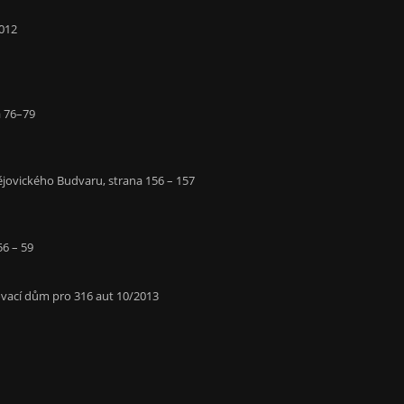
2012
a 76–79
ovického Budvaru, strana 156 – 157
56 – 59
kovací dům pro 316 aut 10/2013