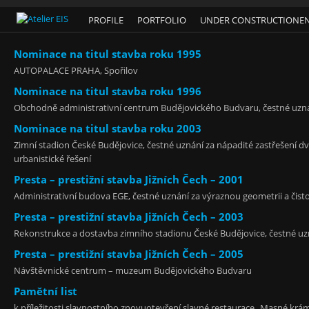
PROFILE
PORTFOLIO
UNDER CONSTRUCTIONE
Nominace na titul stavba roku 1995
AUTOPALACE PRAHA, Spořilov
Nominace na titul stavba roku 1996
Obchodně administrativní centrum Budějovického Budvaru, čestné uznán
Nominace na titul stavba roku 2003
Zimní stadion České Budějovice, čestné uznání za nápadité zastřešení d
urbanistické řešení
Presta – prestižní stavba Jižních Čech – 2001
Administrativní budova EGE, čestné uznání za výraznou geometrii a čist
Presta – prestižní stavba Jižních Čech – 2003
Rekonstrukce a dostavba zimního stadionu České Budějovice, čestné uzn
Presta – prestižní stavba Jižních Čech – 2005
Návštěvnické centrum – muzeum Budějovického Budvaru
Pamětní list
k příležitosti slavnostního znovuotevření slavné restaurace „Masné krá