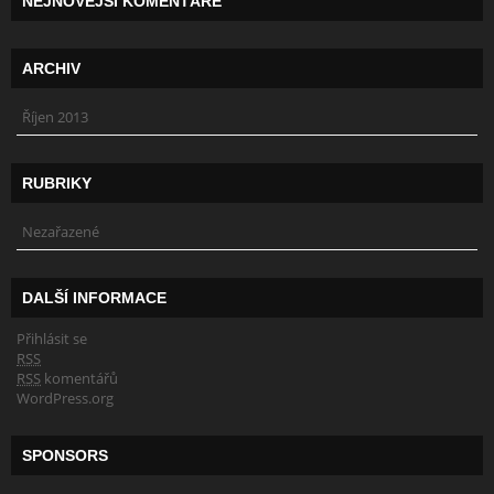
NEJNOVĚJŠÍ KOMENTÁŘE
ARCHIV
Říjen 2013
RUBRIKY
Nezařazené
DALŠÍ INFORMACE
Přihlásit se
RSS
RSS
komentářů
WordPress.org
SPONSORS