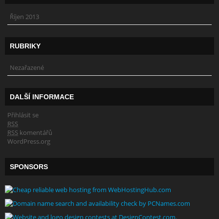
Říjen 2013
RUBRIKY
Nezařazené
DALŠÍ INFORMACE
Přihlásit se
RSS
RSS
komentářů
WordPress.org
SPONSORS