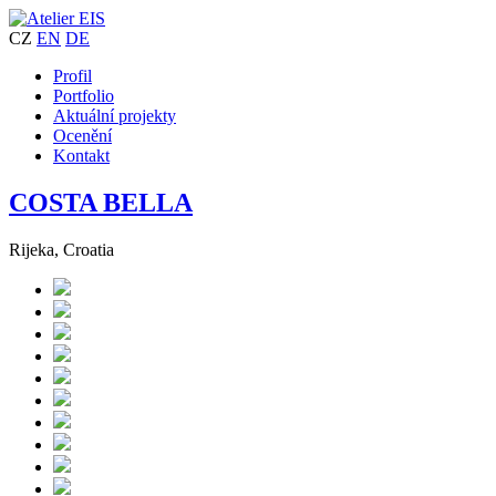
CZ
EN
DE
Profil
Portfolio
Aktuální projekty
Ocenění
Kontakt
COSTA BELLA
Rijeka, Croatia