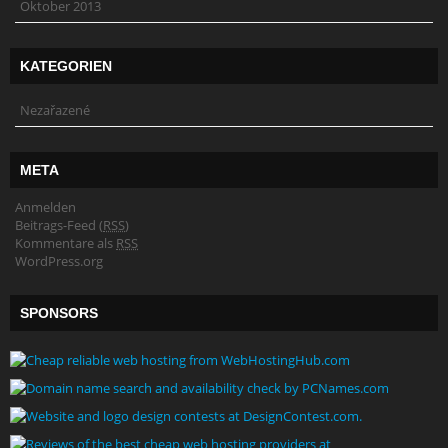
Oktober 2013
KATEGORIEN
Nezařazené
META
Anmelden
Beitrags-Feed (
RSS
)
Kommentare als
RSS
WordPress.org
SPONSORS