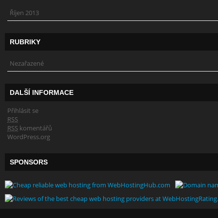
Říjen 2013
RUBRIKY
Nezařazené
DALŠÍ INFORMACE
Přihlásit se
RSS
RSS
komentářů
WordPress.org
SPONSORS